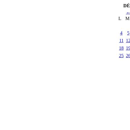
DÉ
L
M
4
5
11
1
18
1
25
2